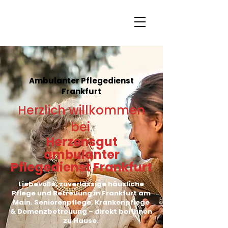
Ambulanter Pflegedienst
Frankfurt
Herzlich willkommen
bei
Herzensgut
ambulanter
Pflegedienst Frankfurt
Liebevolle, zuverlässige häusliche
Pflege und Betreuung in Frankfurt am
Main. Seniorenpflege, Krankenpflege
& Demenzbetreuung – direkt bei Ihnen
zu Hause.