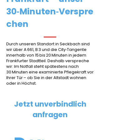
unserem Angebot.
30‑Minuten‑Verspre
chen
Durch unseren Standort in Seckbach sind
wir über A 661, B 3 und die City‑Tangente
innerhalb von 15 bis 20 Minuten in jedem
Frankfurter Stadtteil. Deshalb verspreche
wir: Im Notfall steht spätestens nach
30 Minuten eine examinierte Pflegekraft vor
Ihrer Tür – ob Sie in der Altstadt wohnen
oder in Höchst.
Jetzt unverbindlich
anfragen