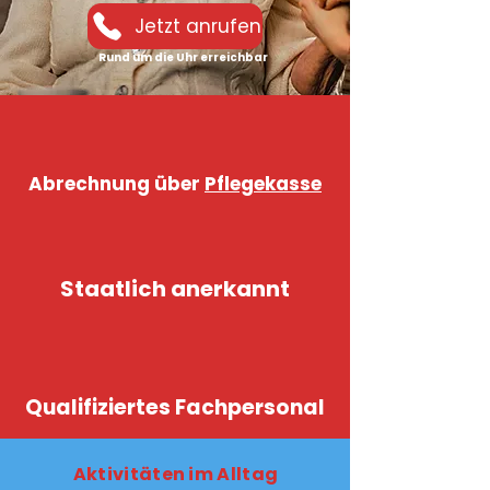
Jetzt anrufen
Rund um die Uhr erreichbar
Abrechnung über
Pflegekasse
Staatlich anerkannt
Qualifiziertes Fachpersonal
Aktivitäten im Alltag