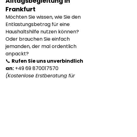
Alltagsbegleitung in 
Frankfurt
Möchten Sie wissen, wie Sie den 
Entlastungsbetrag für eine 
Haushaltshilfe nutzen können? 
Oder brauchen Sie einfach 
jemanden, der mal ordentlich 
anpackt?
📞 
Rufen Sie uns unverbindlich 
an:
 +49 69 870017570
(Kostenlose Erstberatung für 
Hauswirtschaft & 
Alltagsbegleitung)
Herzensgut ambulanter 
Pflegedienst
Wir pflegen nicht 
nur – wir begleiten Sie durch den 
Frankfurter Alltag.