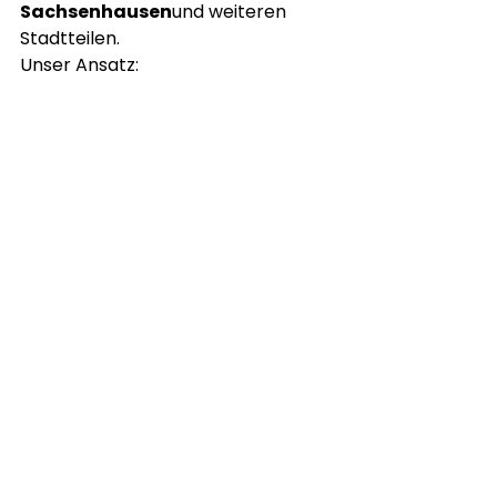
Sachsenhausen
und weiteren 
Stadtteilen.
Unser Ansatz:
Pflege mit Zeit und Respekt
verlässliche Ansprechpartner
individuelle Lösungen
enge Zusammenarbeit mit 
Angehörigen
Beratung zum 
Pflegedienst in 
Frankfurt
Wenn Sie unsicher sind, ob ein 
Pflegedienst für Ihre Situation 
sinnvoll ist, lassen Sie sich beraten.
📞 
+4969870017570
📧 
info@herzensgut-
pflegedienst.de
📍 Hungener 
Straße 5, 60389 Frankfurt am Main