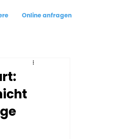
Tel.: +49 69
870017570
ere
Online anfragen
Rund um die Uhr erreichbar
jetzt anrufen!
rt:
icht
ege