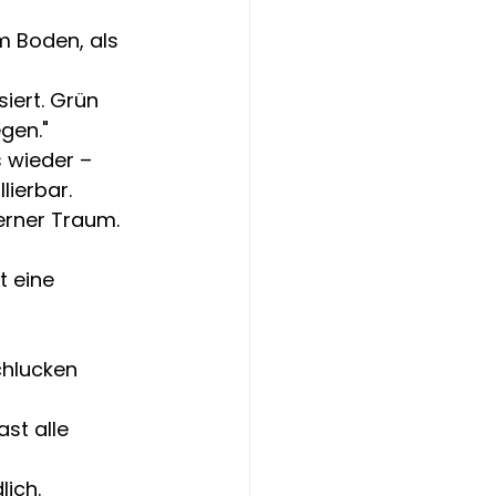
m Boden, als 
iert. Grün 
gen."
s wieder – 
lierbar.
erner Traum. 
t eine 
chlucken 
st alle 
lich.