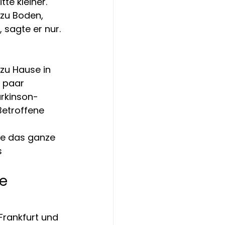
te kleiner. 
 zu Boden, 
 sagte er nur. 
zu Hause in 
n paar 
arkinson-
Betroffene 
die das ganze 
s 
e 
Frankfurt und 