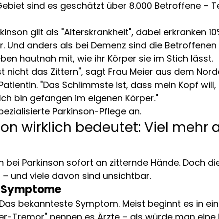
biet sind es geschätzt über 8.000 Betroffene – T
inson gilt als "Alterskrankheit", dabei erkranken 10
. Und anders als bei Demenz sind die Betroffenen 
leben hautnah mit, wie ihr Körper sie im Stich lässt.
t nicht das Zittern", sagt Frau Meier aus dem Norde
atientin. "Das Schlimmste ist, dass mein Kopf will,
 Ich bin gefangen im eigenen Körper."
pezialisierte Parkinson-Pflege an.
n wirklich bedeutet: Viel mehr a
 bei Parkinson sofort an zitternde Hände. Doch die
r – und viele davon sind unsichtbar.
n Symptome
 Das bekannteste Symptom. Meist beginnt es in eine
her-Tremor" nennen es Ärzte – als würde man eine kl