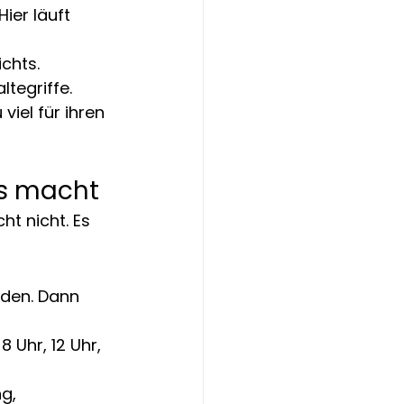
ier läuft 
chts.
ltegriffe.
iel für ihren 
rs macht
ht nicht. Es 
nden. Dann 
Uhr, 12 Uhr, 
g, 