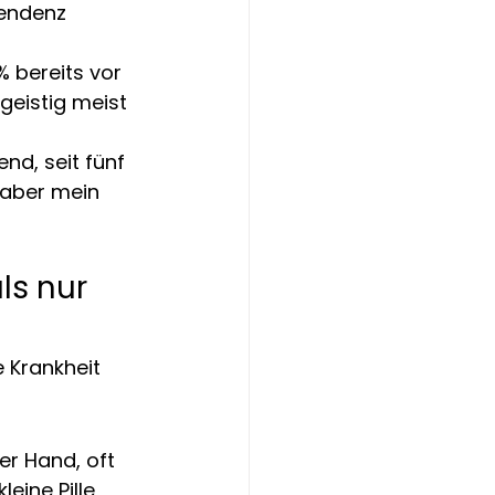
endenz 
% bereits vor 
geistig meist 
nd, seit fünf 
 aber mein 
ls nur 
 Krankheit 
r Hand, oft 
eine Pille 