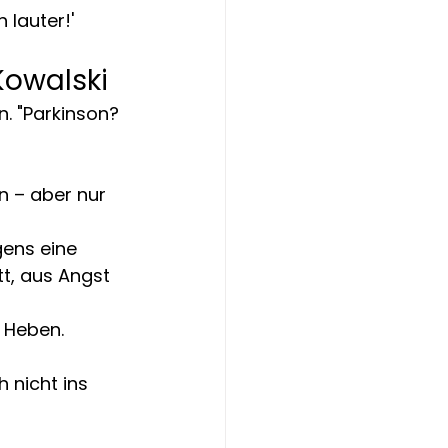
 lauter!' 
Kowalski
. "Parkinson? 
n – aber nur 
gens eine 
tt, aus Angst 
 Heben. 
 nicht ins 