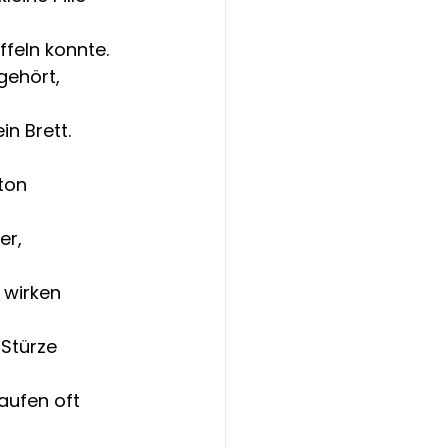
feln konnte. 
gehört, 
n Brett. 
ton 
r, 
 wirken 
 Stürze 
aufen oft 