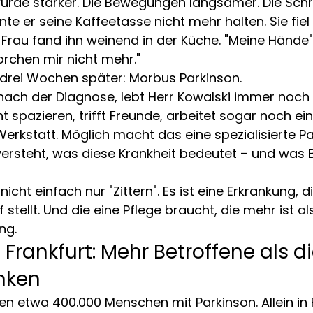
urde stärker. Die Bewegungen langsamer. Die Schrit
te er seine Kaffeetasse nicht mehr halten. Sie fiel
e Frau fand ihn weinend in der Küche. "Meine Hände",
rchen mir nicht mehr."
drei Wochen später: Morbus Parkinson.
nach der Diagnose, lebt Herr Kowalski immer noch 
t spazieren, trifft Freunde, arbeitet sogar noch ei
Werkstatt. Möglich macht das eine spezialisierte P
versteht, was diese Krankheit bedeutet – und was 
nicht einfach nur "Zittern". Es ist eine Erkrankung, 
stellt. Und die eine Pflege braucht, die mehr ist al
ng.
 Frankfurt: Mehr Betroffene als di
nken
en etwa 400.000 Menschen mit Parkinson. Allein in 