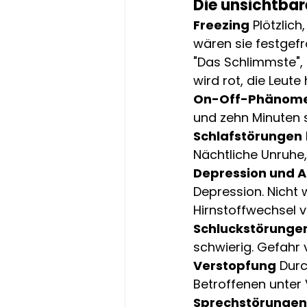
Die unsichtba
Freezing
 Plötzlic
wären sie festgefr
"Das Schlimmste", 
wird rot, die Leut
On-Off-Phänom
und zehn Minuten sp
Schlafstörungen
Nächtliche Unruhe
Depression und 
Depression. Nicht w
Hirnstoffwechsel v
Schluckstörunge
schwierig. Gefahr
Verstopfung
 Dur
Betroffenen unter
Sprechstörungen