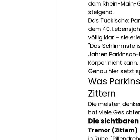
dem Rhein-Main-Ge
steigend.
Das Tückische: Park
dem 40. Lebensjahr
völlig klar – sie er
"Das Schlimmste is
Jahren Parkinson-P
Körper nicht kann.
Genau hier setzt s
Was Parkinso
Zittern
Die meisten denken
hat viele Gesichte
Die sichtbare
Tremor (Zittern)
in Ruhe. "Pillendre