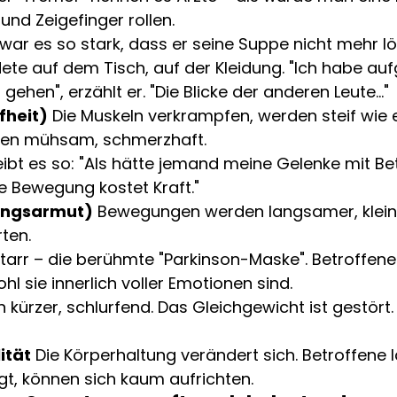
nd Zeigefinger rollen.
 war es so stark, dass er seine Suppe nicht mehr löf
te auf dem Tisch, auf der Kleidung. "Ich habe auf
ehen", erzählt er. "Die Blicke der anderen Leute..."
fheit)
 Die Muskeln verkrampfen, werden steif wie ei
en mühsam, schmerzhaft.
ibt es so: "Als hätte jemand meine Gelenke mit Be
 Bewegung kostet Kraft."
ungsarmut)
 Bewegungen werden langsamer, kleine
rten.
tarr – die berühmte "Parkinson-Maske". Betroffene
l sie innerlich voller Emotionen sind.
 kürzer, schlurfend. Das Gleichgewicht ist gestört.
ität
 Die Körperhaltung verändert sich. Betroffene l
t, können sich kaum aufrichten.