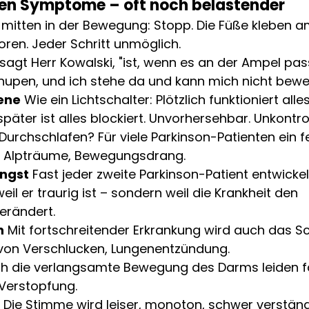
ren Symptome – oft noch belastender
h, mitten in der Bewegung: Stopp. Die Füße kleben a
oren. Jeder Schritt unmöglich.
sagt Herr Kowalski, "ist, wenn es an der Ampel pass
e hupen, und ich stehe da und kann mich nicht bewe
ene
 Wie ein Lichtschalter: Plötzlich funktioniert alle
äter ist alles blockiert. Unvorhersehbar. Unkontrol
 Durchschlafen? Für viele Parkinson-Patienten ein f
, Alpträume, Bewegungsdrang.
Angst
 Fast jeder zweite Parkinson-Patient entwickel
eil er traurig ist – sondern weil die Krankheit den 
erändert.
n
 Mit fortschreitender Erkrankung wird auch das S
 von Verschlucken, Lungenentzündung.
ch die verlangsamte Bewegung des Darms leiden fa
 Verstopfung.
 Die Stimme wird leiser, monoton, schwer verständ