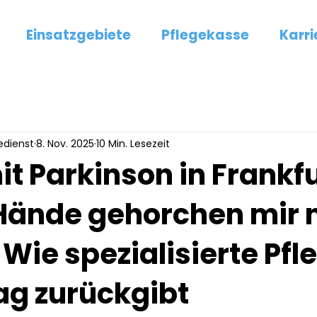
Einsatzgebiete
Pflegekasse
Karri
edienst
8. Nov. 2025
10 Min. Lesezeit
t Parkinson in Frankfu
Hände gehorchen mir n
Wie spezialisierte Pfl
ag zurückgibt