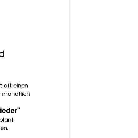
d 
 oft einen 
o monatlich 
ieder"
plant 
ten.