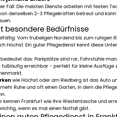
er Fall: Die meisten Dienste arbeiten mit festen Te
von denselben 2-3 Pflegekräften betreut und kann
auen.
at besondere Bedürfnisse
ielfältig: Vom trubeligen Nordend bis zum ruhigen R
ach Höchst. Ein guter Pflegedienst kennt diese Unte
 bedeutet das: Parkplätze sind rar, Fahrstühle man
s fußläufig erreichbar - perfekt für kleine Ausflüg
henmarkt.
irken
 wie Höchst oder am Riedberg ist das Auto un
 mehr Ruhe und oft einen Garten, in dem die Pflege
nn.
r kennen Frankfurt wie ihre Westentasche und erre
 wichtig, wenn es mal einen Notfall gibt.
nen guten Pflegedienst in Frankf