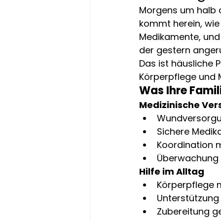
Morgens um halb ac
kommt herein, wie 
Medikamente, und w
der gestern anger
Das ist häusliche Pf
Körperpflege und M
Was Ihre Famil
Medizinische Ver
Wundversorgu
Sichere Medi
Koordination m
Überwachung 
Hilfe im Alltag
Körperpflege 
Unterstützung
Zubereitung g