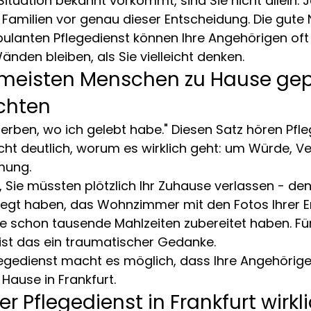
ituation bekannt vorkommt, sind Sie nicht allein. 
 Familien vor genau dieser Entscheidung. Die gute N
lanten Pflegedienst können Ihre Angehörigen oft v
änden bleiben, als Sie vielleicht denken.
meisten Menschen zu Hause gepf
chten
terben, wo ich gelebt habe." Diesen Satz hören Pfle
cht deutlich, worum es wirklich geht: um Würde, Ve
mung.
r, Sie müssten plötzlich Ihr Zuhause verlassen - de
legt haben, das Wohnzimmer mit den Fotos Ihrer En
Sie schon tausende Mahlzeiten zubereitet haben. Fü
ist das ein traumatischer Gedanke.
legedienst macht es möglich, dass Ihre Angehörig
 Hause in Frankfurt.
r Pflegedienst in Frankfurt wirkli