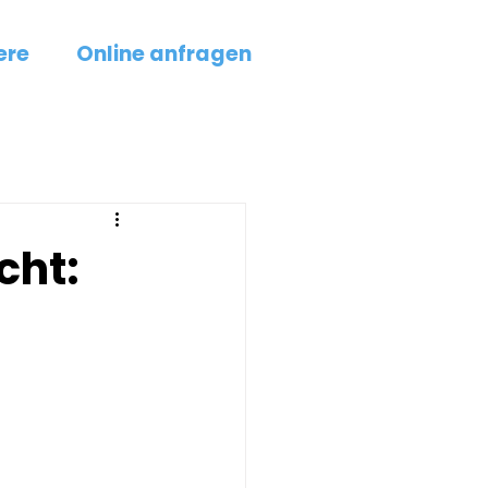
Tel.: +49 69
870017570
ere
Online anfragen
Rund um die Uhr erreichbar
jetzt anrufen!
cht: