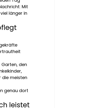
Jeden Tag 
achricht: Mit 
iel länger in 
legt 
gekräfte 
rtrautheit 
n Garten, den 
kelkinder, 
r die meisten 
en genau dort 
ch leistet