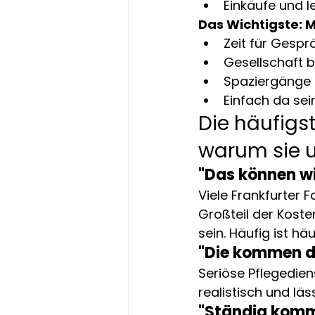
Einkäufe und l
Das Wichtigste: 
Zeit für Gespr
Gesellschaft b
Spaziergänge 
Einfach da se
Die häufigs
warum sie 
"Das können wir
Viele Frankfurter 
Großteil der Koste
sein. Häufig ist hä
"Die kommen d
Seriöse Pflegediens
realistisch und läs
"Ständig komm