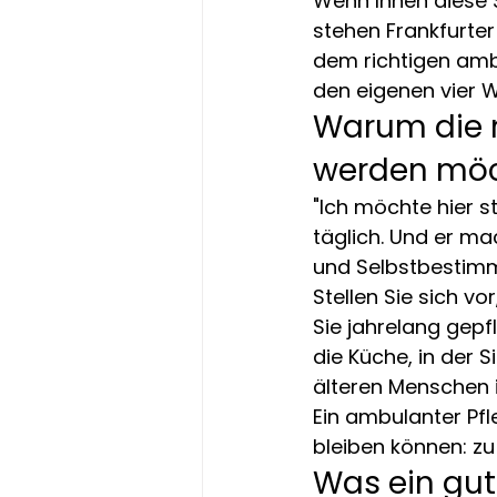
Wenn Ihnen diese S
stehen Frankfurter
dem richtigen ambu
den eigenen vier W
Warum die 
werden mö
"Ich möchte hier s
täglich. Und er ma
und Selbstbestim
Stellen Sie sich vo
Sie jahrelang gepf
die Küche, in der 
älteren Menschen 
Ein ambulanter Pf
bleiben können: zu
Was ein gute