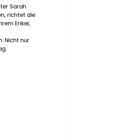
ter Sarah 
, richtet die 
hrem Enkel, 
h. Nicht nur 
ag.