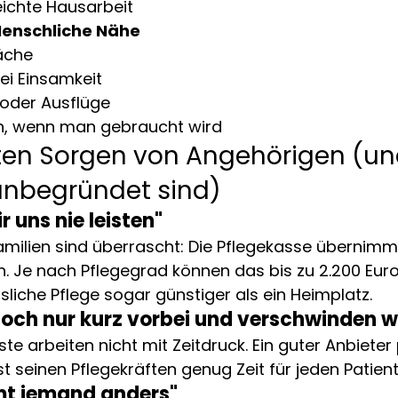
eichte Hausarbeit
Menschliche Nähe
äche
ei Einsamkeit
oder Ausflüge
in, wenn man gebraucht wird
ten Sorgen von Angehörigen (un
unbegründet sind)
 uns nie leisten"
Familien sind überrascht: Die Pflegekasse übernimmt
n. Je nach Pflegegrad können das bis zu 2.200 Eur
usliche Pflege sogar günstiger als ein Heimplatz.
och nur kurz vorbei und verschwinden w
te arbeiten nicht mit Zeitdruck. Ein guter Anbieter 
st seinen Pflegekräften genug Zeit für jeden Patien
t jemand anders"