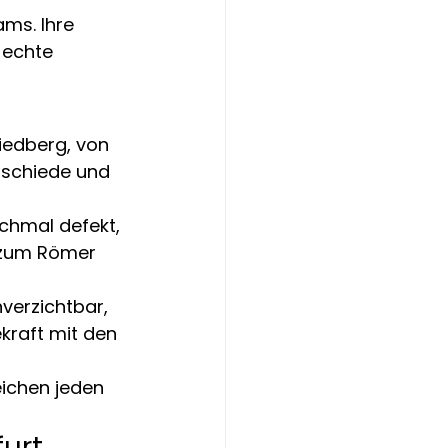
ams. Ihre 
 echte 
iedberg, von 
rschiede und 
chmal defekt, 
e zum Römer 
verzichtbar, 
kraft mit den 
ichen jeden 
urt 